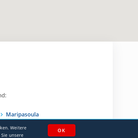
nd:
Maripasoula
SOOA / MPY
ken. Weitere
 Sie unsere