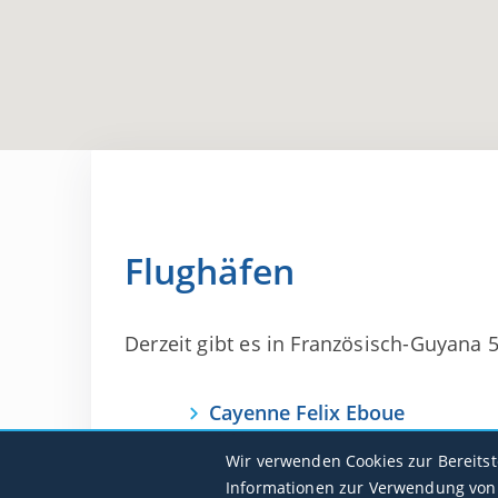
Flughäfen
Derzeit gibt es in Französisch-Guyana 5 
Cayenne Felix Eboue
SOCA / CAY
Wir verwenden Cookies zur Bereits
Informationen zur Verwendung von 
St Georges De L'Oyapock