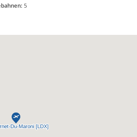
debahnen:
5