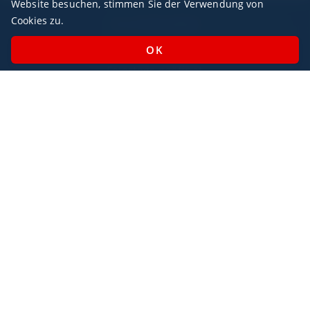
Website besuchen, stimmen Sie der Verwendung von
Cookies zu.
Geschäftszeiten
Montag - Sonntag / 07:00 - 23:00 Uhr
Feiertags geöffnet
Impressum
Datenschutz
AlbaJet Charter GmbH
| Privatjet-Charter
Villacher Straße 26
9220, Velden am Wörthersee
Österreich