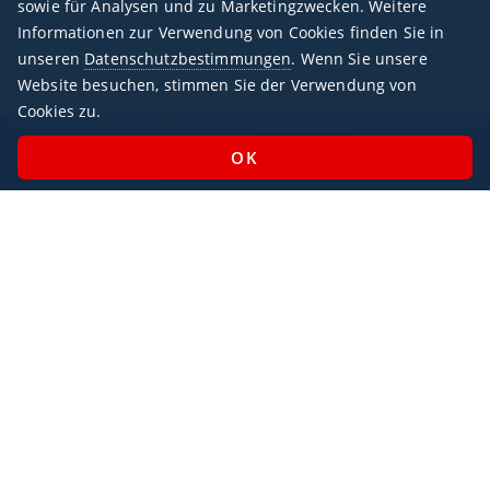
sowie für Analysen und zu Marketingzwecken. Weitere
OJAI / AMM
Informationen zur Verwendung von Cookies finden Sie in
unseren
Datenschutzbestimmungen
. Wenn Sie unsere
Website besuchen, stimmen Sie der Verwendung von
Cookies zu.
Geschäftszeiten
Montag - Sonntag / 07:00 - 23:00 Uhr
Feiertags geöffnet
Impressum
Datenschutz
AlbaJet Charter GmbH
| Privatjet-Charter