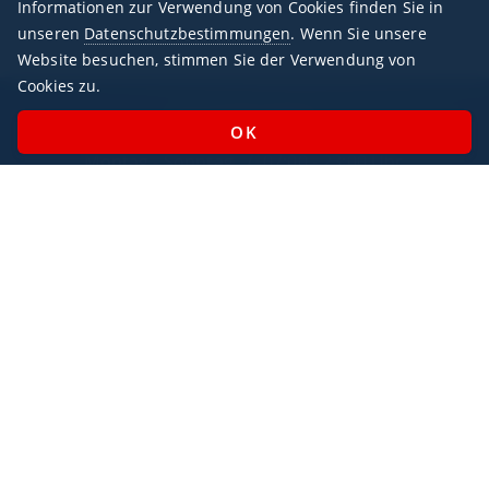
Informationen zur Verwendung von Cookies finden Sie in
unseren
Datenschutzbestimmungen
. Wenn Sie unsere
Website besuchen, stimmen Sie der Verwendung von
Cookies zu.
Geschäftszeiten
Montag - Sonntag / 07:00 - 23:00 Uhr
Feiertags geöffnet
Impressum
Datenschutz
AlbaJet Charter GmbH
| Privatjet-Charter
Villacher Straße 26
9220, Velden am Wörthersee