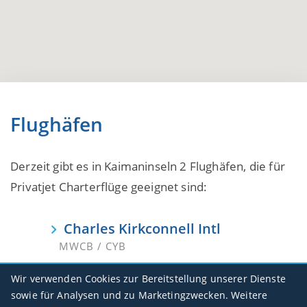
Flughäfen
Derzeit gibt es in Kaimaninseln 2 Flughäfen, die für
Privatjet Charterflüge geeignet sind:
Charles Kirkconnell Intl
MWCB / CYB
Roberts Intl
Wir verwenden Cookies zur Bereitstellung unserer Dienste
MWCR / GCM
sowie für Analysen und zu Marketingzwecken. Weitere