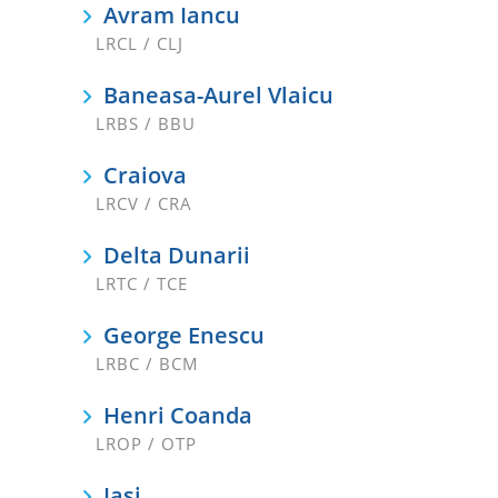
Avram Iancu
LRCL / CLJ
Baneasa-Aurel Vlaicu
LRBS / BBU
Craiova
LRCV / CRA
Delta Dunarii
LRTC / TCE
George Enescu
LRBC / BCM
Henri Coanda
LROP / OTP
Iasi