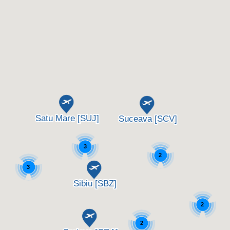
3
2
3
2
2