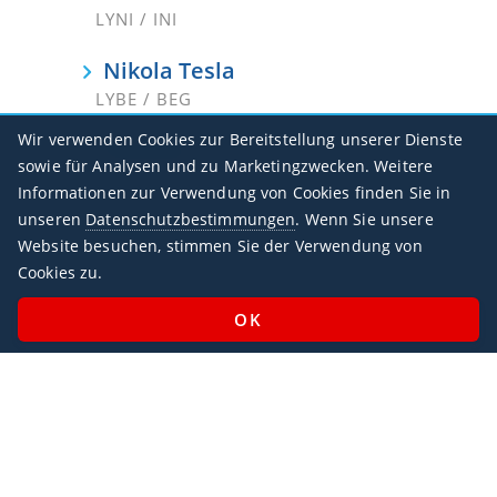
LYNI / INI
Nikola Tesla
LYBE / BEG
Wir verwenden Cookies zur Bereitstellung unserer Dienste
Ponikve
sowie für Analysen und zu Marketingzwecken. Weitere
LYUZ
Informationen zur Verwendung von Cookies finden Sie in
unseren
Datenschutzbestimmungen
. Wenn Sie unsere
Vrsac
Website besuchen, stimmen Sie der Verwendung von
LYVR
Cookies zu.
Geschäftszeiten
Montag - Sonntag / 07:00 - 23:00 Uhr
Feiertags geöffnet