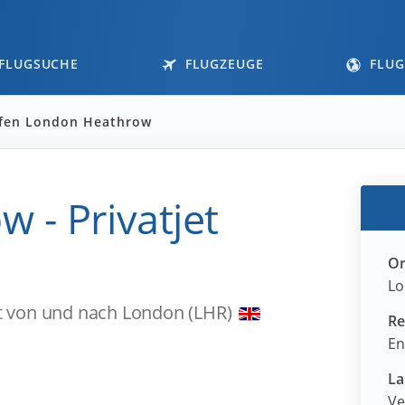
FLUGSUCHE
FLUGZEUGE
FLUG
afen London Heathrow
 - Privatjet
Or
Lo
et von und nach London (LHR)
Re
En
La
Ve