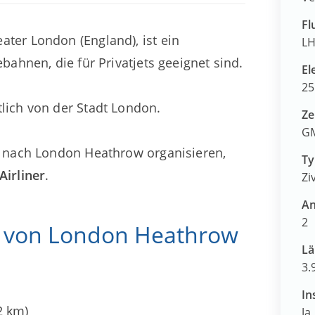
Fl
ter London (England), ist ein
L
ebahnen, die für Privatjets geeignet sind.
El
25
lich von der Stadt London.
Ze
GM
nd nach London Heathrow organisieren,
Ty
Airliner
.
Ziv
An
2
e von London Heathrow
Lä
3.
In
2 km)
Ja