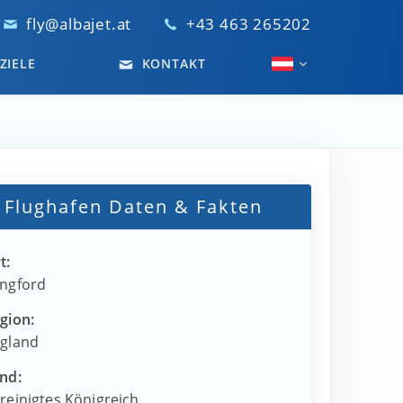
fly@albajet.at
+43 463 265202
ZIELE
KONTAKT
Flughafen Daten & Fakten
t:
ngford
gion:
gland
nd:
reinigtes Königreich