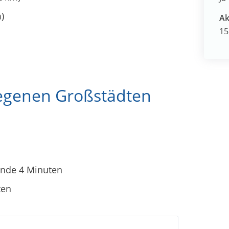
)
Ak
15
legenen Großstädten
nde 4 Minuten
ten