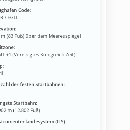
ughafen Code:
HR
/
EGLL
evation:
 m (83 Fuß) über dem Meeresspiegel
itzone:
T +1 (Vereinigtes Königreich Zeit)
p:
il
zahl der festen Startbahnen:
ngste Startbahn:
902 m (12.802 Fuß)
strumentenlandesystem (ILS):